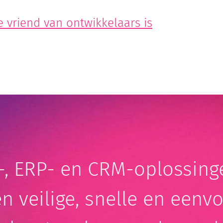
vriend van ontwikkelaars is
-, ERP- en CRM-oplossin
en veilige, snelle en eenv