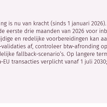
ng is nu van kracht (sinds 1 januari 2026).
 de eerste drie maanden van 2026 voor inb
 tijdige en redelijke voorbereidingen ka
0‑validaties af, controleer btw‑afronding o
delijke fallback‑scenario’s. Op langere ter
a‑EU transacties verplicht vanaf 1 juli 20