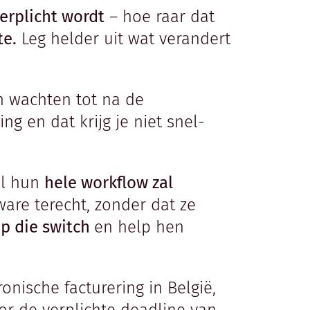
erplicht wordt
– hoe raar dat
te.
Leg helder uit wat verandert
n wachten tot na de
g en dat krijg je niet snel-
ol hun
hele workflow zal
are terecht, zonder dat ze
op die switch
en help hen
nische facturering in België,