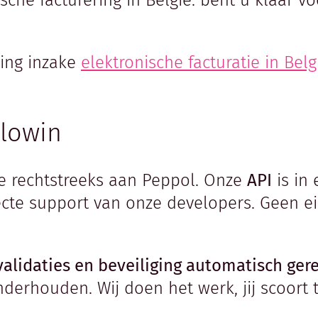
sche facturering in België: bent u klaar v
ving inzake
elektronische facturatie in Belg
Flowin
re rechtstreeks aan Peppol. Onze
API
is in 
cte support van onze developers. Geen ei
validaties en beveiliging automatisch ger
derhouden. Wij doen het werk, jij scoort 