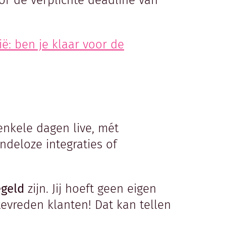
oor de verplichte deadline van
ië: ben je klaar voor de
enkele dagen live, mét
ndeloze integraties of
egeld
zijn. Jij hoeft geen eigen
tevreden klanten! Dat kan tellen