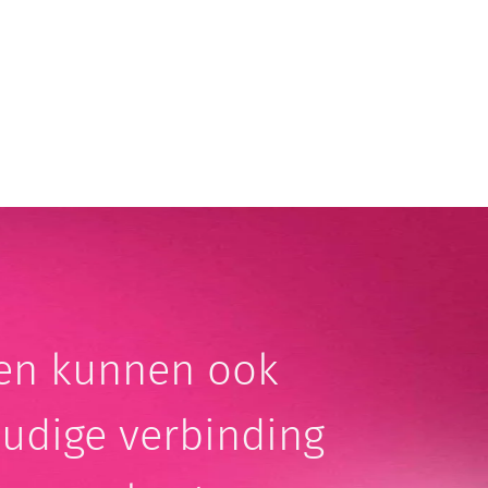
gen kunnen ook
oudige verbinding