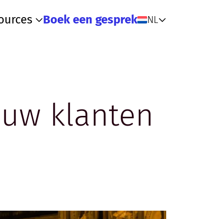
ources
Boek een gesprek
NL
jouw klanten