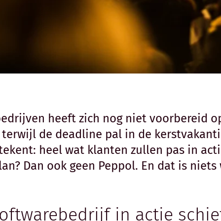
drijven heeft zich nog niet voorbereid op
 terwijl de deadline pal in de kerstvakant
ekent: heel wat klanten zullen pas in act
an? Dan ook geen Peppol. En dat is niets w
twarebedrijf in actie schie