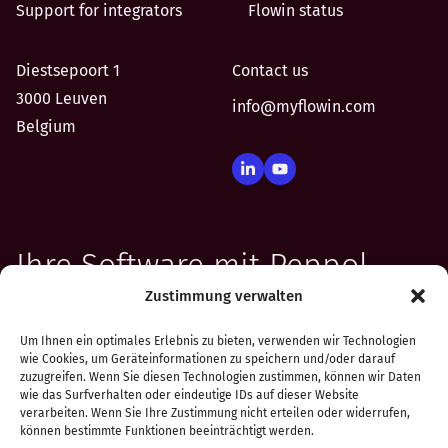
Support for integrators
Flowin status
Diestsepoort 1
Contact us
3000 Leuven
info@myflowin.com
Belgium
Ihre Software mit Peppol
Zustimmung verwalten
verbinden. In Tagen, nicht in
Um Ihnen ein optimales Erlebnis zu bieten, verwenden wir Technologien
Monaten.
wie Cookies, um Geräteinformationen zu speichern und/oder darauf
zuzugreifen. Wenn Sie diesen Technologien zustimmen, können wir Daten
wie das Surfverhalten oder eindeutige IDs auf dieser Website
verarbeiten. Wenn Sie Ihre Zustimmung nicht erteilen oder widerrufen,
können bestimmte Funktionen beeinträchtigt werden.