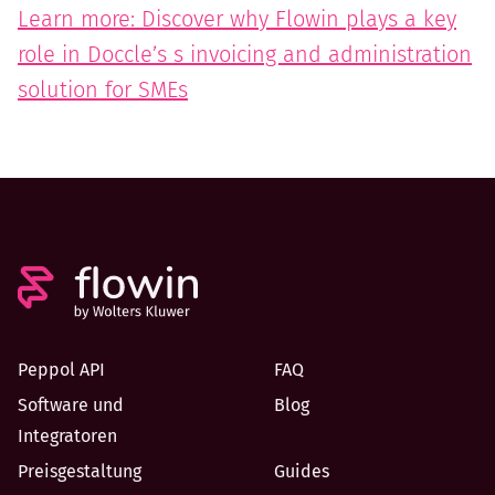
Learn more: Discover why Flowin plays a key
role in Doccle’s s invoicing and administration
solution for SMEs
Peppol API
FAQ
Software und
Blog
Integratoren
Preisgestaltung
Guides